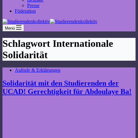
Presse
Föderation
Menü
Schlagwort
Internationale
Solidarität
Aufrufe & Erklärungen
Solidarität mit den Studierenden der
UCAD! Gerechtigkeit für Abdoulaye Ba!
An der Cheik Anta Diop Universität (UCAD) kam es in den letzten
Tagen zu enormer Polizeigewalt gegenüber Studierenden. Die
Studierenden protestierten, wie oft in den letzten Jahre. Der aktuelle
Anlass war die Schließung der Unimensa, aber eben auch die
fehlende…